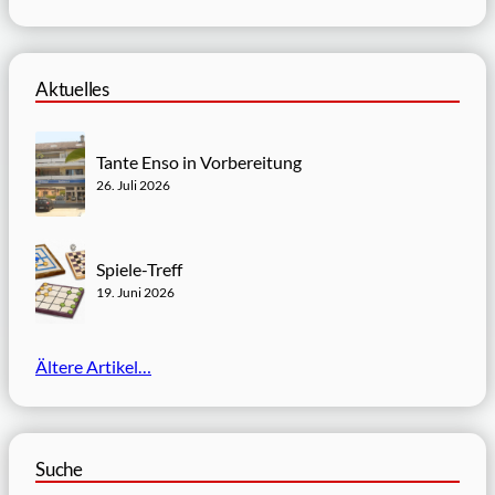
Aktuelles
T
Tante Enso in Vorbereitung
a
26. Juli 2026
n
t
e
S
Spiele-Treff
E
p
19. Juni 2026
n
i
s
e
o
l
Ältere Artikel…
i
e
n
-
V
T
o
r
Suche
r
e