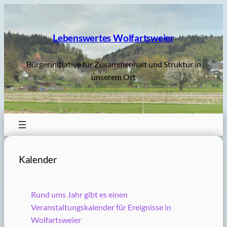
Zum
Inhalt
springen
Lebenswertes Wolfartsweier
Bürgerinitiative für Zusammenhalt und Struktur in
unserem Ort
Kalender
Rund ums Jahr gibt es einen
Veranstaltungskalender für Ereignisse in
Wolfartsweier