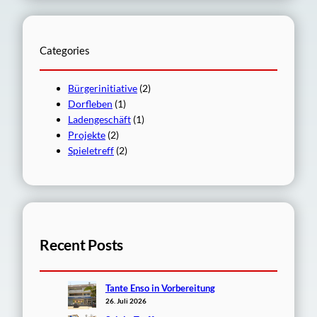
c
h
e
Categories
n
Bürgerinitiative
(2)
Dorfleben
(1)
Ladengeschäft
(1)
Projekte
(2)
Spieletreff
(2)
Recent Posts
Tante Enso in Vorbereitung
26. Juli 2026